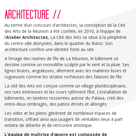
navigation
ARCHITECTURE //
Au terme d’un concours d’architectes, la conception de la Cité
des Arts de la Réunion a été confiée, en 2010, à l’équipe de
l’
Atelier Architectes
, La Cité des Arts se situe à la périphérie
du centre-ville dionysien, dans le quartier du Butor. Son
architecture confère une identité forte au site.
A l’image des ravines de l’île de La Réunion, le bâtiment se
dessine comme un monolithe sculpté par le vent et la pluie. Ses
lignes brutes, anguleuses, alternent avec les matières lisses et
rugueuses comme les strates rocheuses des falaises de l’île.
La cité des Arts est conçue comme un village pluridisciplinaire,
ses rues intérieures et les cours rythment l’îlot. L’installation de
bâtiments, en lanières resserrées autour du Palaxa, créé des
entre-deux ombragés, des patios étroits et allongés.
Les vides et les pleins génèrent de nombreux espaces de
transition, offrant ainsi aux usagers de véritables lieux à part
entière de détente et de rencontre artistique.
L’équipe de maîtrise d’œuvre est composée de