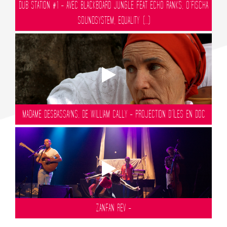
DUB STATION #1 - AVEC BLACKBOARD JUNGLE FEAT ECHO RANKS, O’FISCHA
SOUNDSYSTEM, EQUALITY (...)
MADAME DESBASSAYNS, DE WILLIAM CALLY - PROJECTION D’ÎLES EN DOC
ZANFAN REV -