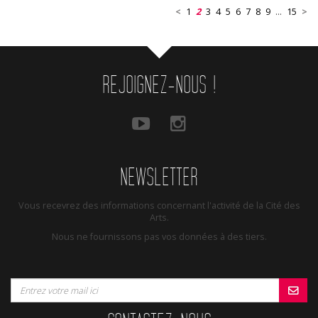
<
1
2
3
4
5
6
7
8
9
...
15
>
REJOIGNEZ-NOUS !
NEWSLETTER
Vous recevrez des informations concernant l'activité de la Cité des
Arts.
Nous ne fournissons pas vos données à des tiers.