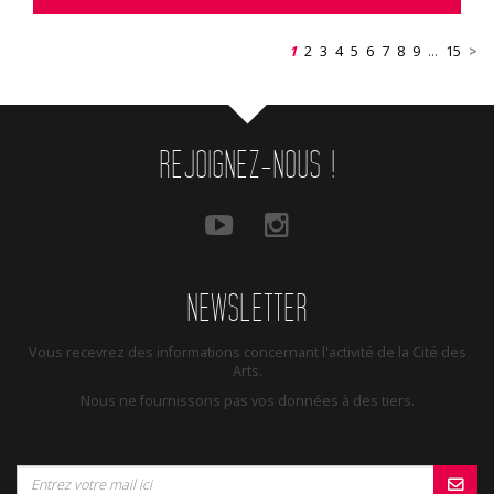
1
2
3
4
5
6
7
8
9
...
15
>
REJOIGNEZ-NOUS !
NEWSLETTER
Vous recevrez des informations concernant l'activité de la Cité des
Arts.
Nous ne fournissons pas vos données à des tiers.