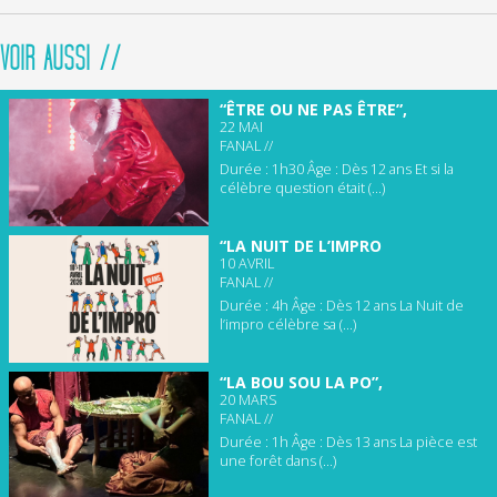
VOIR AUSSI //
“ÊTRE OU NE PAS ÊTRE”,
22 MAI
FANAL //
Durée : 1h30 Âge : Dès 12 ans Et si la
célèbre question était (...)
“LA NUIT DE L’IMPRO
10 AVRIL
FANAL //
Durée : 4h Âge : Dès 12 ans La Nuit de
l’impro célèbre sa (...)
“LA BOU SOU LA PO”,
20 MARS
FANAL //
Durée : 1h Âge : Dès 13 ans La pièce est
une forêt dans (...)