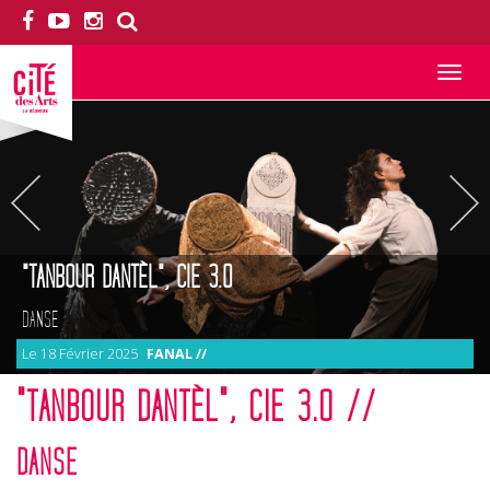
Toggle
navigation
"TANBOUR DANTÈL", CIE 3.0
DANSE
Le 18 Février 2025
FANAL //
"TANBOUR DANTÈL", CIE 3.0 //
DANSE