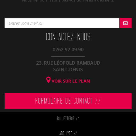
Nous ne fournissons pas vos données à des tiers.
CONTACTEZ-NOUS
0262 92 09 90
23, RUE LÉOPOLD RAMBAUD
SAINT-DENIS
VOIR SUR LE PLAN
FORMULAIRE DE CONTACT //
BILLETTERIE
//
ARCHIVES
//