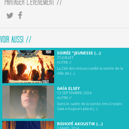
PARTAGER L'ÉVÈNEMENT //
VOIR AUSSI //
SOIRÉE "JEUNESSE (...)
25 JUILLET
AUTRE //
La Cité des Arts accueille la soirée de la
Ville de (...)
GAÏA ELSEY
13 SEPTEMBRE 2024
AUTRE //
Dans le cadre de la soirée Arts Croisés
Gaïa a toujours placé (...)
RISHOFÉ AKOUSTIK (...)
3 MARS 2024