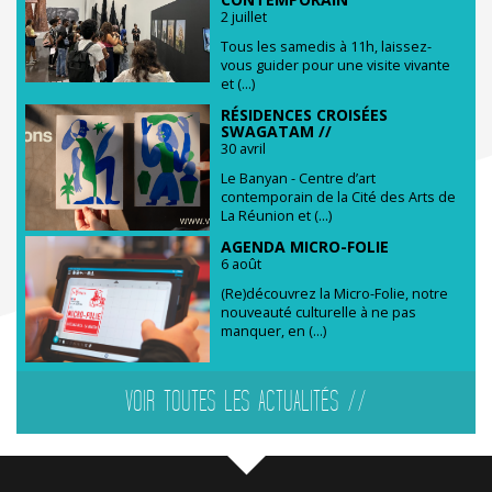
2 juillet
Tous les samedis à 11h, laissez-
vous guider pour une visite vivante
et (...)
RÉSIDENCES CROISÉES
SWAGATAM //
30 avril
Le Banyan - Centre d’art
contemporain de la Cité des Arts de
La Réunion et (...)
AGENDA MICRO-FOLIE
6 août
(Re)découvrez la Micro-Folie, notre
nouveauté culturelle à ne pas
manquer, en (...)
VOIR TOUTES LES ACTUALITÉS //