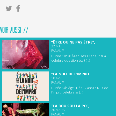
VOIR AUSSI //
“ÊTRE OU NE PAS ÊTRE”,
22 MAI
FANAL //
Durée : 1h30 Âge : Dès 12 ans Et si la
célèbre question était (...)
“LA NUIT DE L’IMPRO
10 AVRIL
FANAL //
Durée : 4h Âge : Dès 12 ans La Nuit de
l’impro célèbre sa (...)
“LA BOU SOU LA PO”,
20 MARS
FANAL //