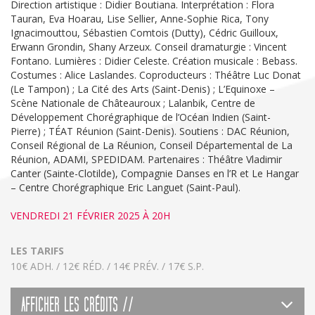
Direction artistique : Didier Boutiana. Interprétation : Flora
Tauran, Eva Hoarau, Lise Sellier, Anne-Sophie Rica, Tony
Ignacimouttou, Sébastien Comtois (Dutty), Cédric Guilloux,
Erwann Grondin, Shany Arzeux. Conseil dramaturgie : Vincent
Fontano. Lumières : Didier Celeste. Création musicale : Bebass.
Costumes : Alice Laslandes. Coproducteurs : Théâtre Luc Donat
(Le Tampon) ; La Cité des Arts (Saint-Denis) ; L’Equinoxe –
Scène Nationale de Châteauroux ; Lalanbik, Centre de
Développement Chorégraphique de l’Océan Indien (Saint-
Pierre) ; TÉAT Réunion (Saint-Denis). Soutiens : DAC Réunion,
Conseil Régional de La Réunion, Conseil Départemental de La
Réunion, ADAMI, SPEDIDAM. Partenaires : Théâtre Vladimir
Canter (Sainte-Clotilde), Compagnie Danses en l’R et Le Hangar
– Centre Chorégraphique Eric Languet (Saint-Paul).
VENDREDI 21 FÉVRIER 2025 À 20H
LES TARIFS
10€ ADH. / 12€ RÉD. / 14€ PRÉV. / 17€ S.P.
AFFICHER LES CRÉDITS //