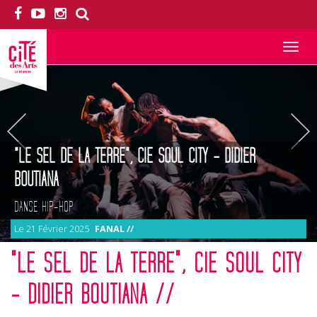
Toggle
navigation
"LE SEL DE LA TERRE", CIE SOUL CITY - DIDIER
BOUTIANA
DANSE HIP-HOP
Le 21 Février 2025
FANAL //
"LE SEL DE LA TERRE", CIE SOUL CITY
- DIDIER BOUTIANA //