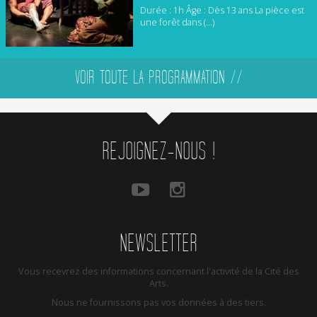
Durée : 1h Âge : Dès 13 ans La pièce est
une forêt dans (...)
VOIR TOUTE LA PROGRAMMATION //
REJOIGNEZ-NOUS !
NEWSLETTER
Vous recevrez des informations concernant l'activité de la Cité des
Arts.
Nous ne fournissons pas vos données à des tiers.