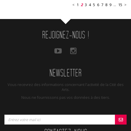
<
1
2
3
4
5
6
7
8
9
...
15
>
REJOIGNEZ-NOUS !
NEWSLETTER
Vous recevrez des informations concernant l'activité de la Cité des
Arts.
Nous ne fournissons pas vos données à des tiers.