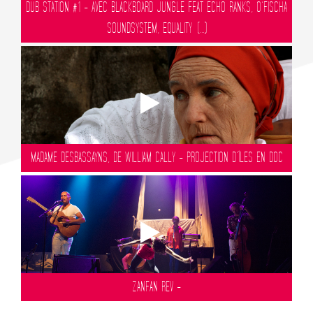
DUB STATION #1 - AVEC BLACKBOARD JUNGLE FEAT ECHO RANKS, O’FISCHA
SOUNDSYSTEM, EQUALITY (...)
MADAME DESBASSAYNS, DE WILLIAM CALLY - PROJECTION D’ÎLES EN DOC
ZANFAN REV -